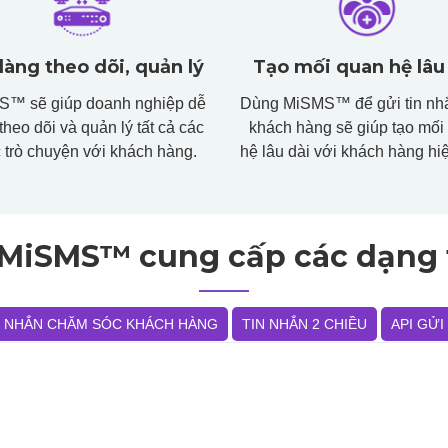
àng theo dõi, quản lý
Tạo mối quan hệ lâu
™ sẽ giúp doanh nghiệp dễ
Dùng MiSMS™ để gửi tin nh
theo dõi và quản lý tất cả các
khách hàng sẽ giúp tạo mối
 trò chuyện với khách hàng.
hệ lâu dài với khách hàng hi
 MiSMS™ cung cấp các dạng 
N NHẮN CHĂM SÓC KHÁCH HÀNG
TIN NHẮN 2 CHIỀU
API GỬI