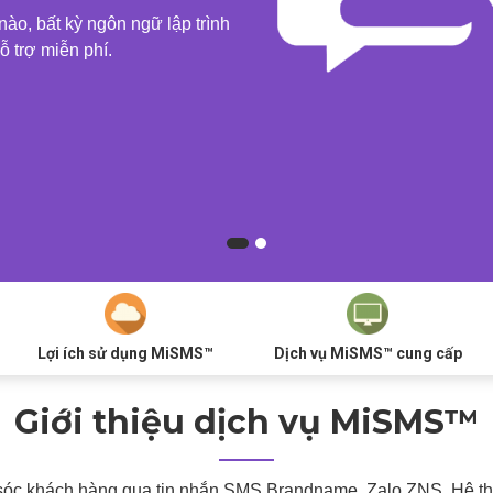
nào, bất kỳ ngôn ngữ lập trình
ỗ trợ miễn phí.
Lợi ích sử dụng MiSMS™
Dịch vụ MiSMS™ cung cấp
Giới thiệu dịch vụ MiSMS™
m sóc khách hàng qua tin nhắn SMS Brandname, Zalo ZNS. Hệ 