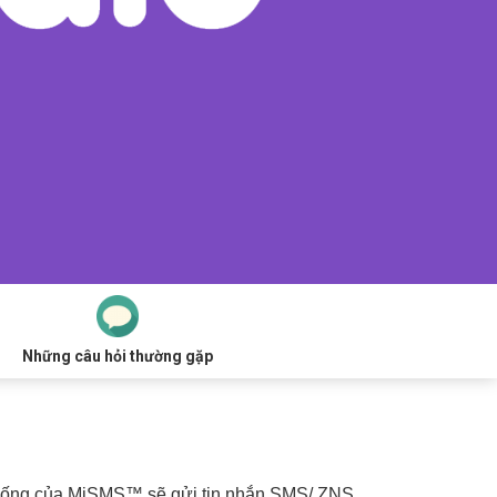
Những câu hỏi thường gặp
thống của MiSMS™ sẽ gửi tin nhắn SMS/ ZNS