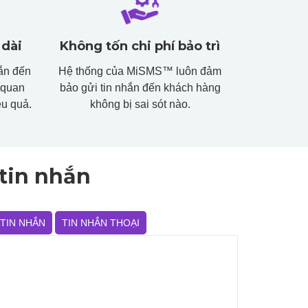
 dài
Không tốn chi phí bảo trì
ắn đến
Hệ thống của MiSMS™ luôn đảm
 quan
bảo gửi tin nhắn đến khách hàng
ệu quả.
không bị sai sót nào.
tin nhắn
 TIN NHẮN
TIN NHẮN THOẠI