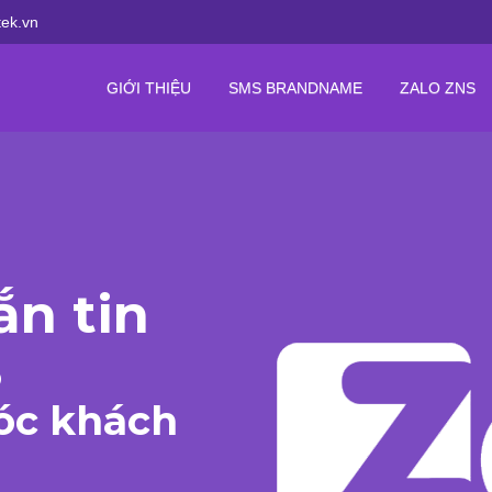
ek.vn
GIỚI THIỆU
SMS BRANDNAME
ZALO ZNS
ắn tin
S
óc khách