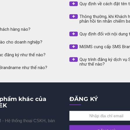
Quy định về cách đặt tên
Thông thường, khi Khách 
phản hồi tin nhắn chiếm b
khách hàng nào?
Quy định đối với nội dung 
nào cho doanh nghiệp?
MiSMS cung cấp SMS Bra
ục đăng ký như thế nào?
Quy trình đăng ký dịch v
như thế nào?
S Brandname như thế nào?
 phẩm khác của
ĐĂNG KÝ
EK
- Hệ thống thoại CSKH, bán